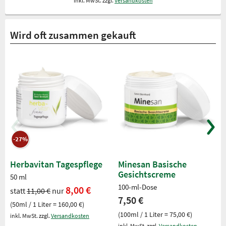
inkl. MwSt. zzgl.
Versandkosten
Wird oft zusammen gekauft
-27%
Herbavitan Tagespflege
Minesan Basische
Gesichtscreme
50 ml
100-ml-Dose
8,00 €
statt
11,00 €
nur
7,50 €
(50ml / 1 Liter = 160,00 €)
(100ml / 1 Liter = 75,00 €)
inkl. MwSt. zzgl.
Versandkosten
inkl. MwSt. zzgl.
Versandkosten