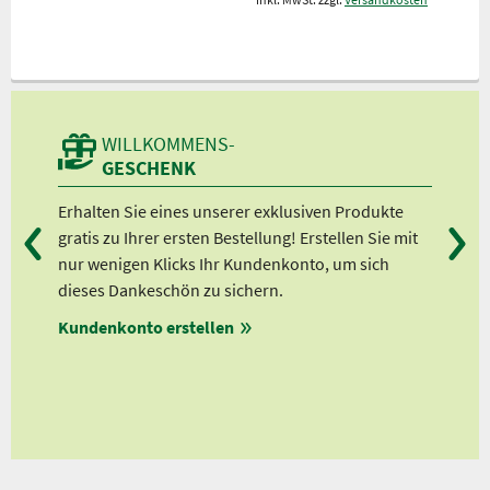
WILLKOMMENS-
GESCHENK
n
Erhalten Sie eines unserer exklusiven Produkte
Bei
gratis zu Ihrer ersten Bestellung! Erstellen Sie mit
Ab 
lle
nur wenigen Klicks Ihr Kundenkonto, um sich
Ab 
dieses Dankeschön zu sichern.
Ab 
Kundenkonto erstellen
Ab 
en
ungen