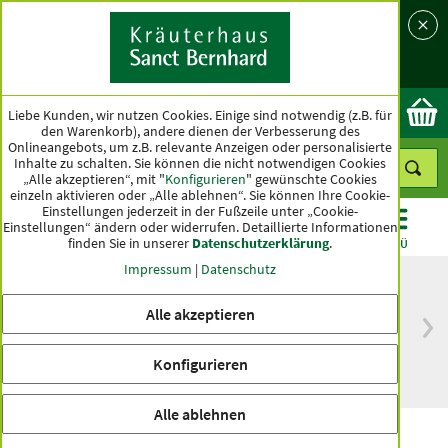
Sprache
Land
Ok
Liebe Kunden, wir nutzen Cookies. Einige sind notwendig (z.B. für
den Warenkorb), andere dienen der Verbesserung des
Onlineangebots, um z.B. relevante Anzeigen oder personalisierte
Inhalte zu schalten. Sie können die nicht notwendigen Cookies
„Alle akzeptieren“, mit "
Konfigurieren
" gewünschte Cookies
einzeln aktivieren oder „Alle ablehnen“. Sie können Ihre Cookie-
Einstellungen jederzeit in der Fußzeile unter „Cookie-
Einstellungen“ ändern oder widerrufen.
Detaillierte Informationen
finden Sie in unserer
Datenschutzerklärung
.
KATEGORIEN
ANGEBOTE
TOPSELLER
MENÜ
Impressum
|
Datenschutz
Alle akzeptieren
versandkostenfrei
Spitzenqualität seit
ab 50 €
über hundert Jahren
Konfigurieren
innerhalb Deutschlands
Alle ablehnen
Panthenol-Gesichtscreme