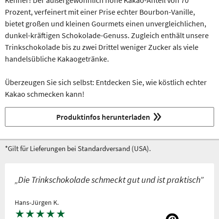
Kenner! Der außergewöhnlich hohe Kakao-Anteil von 70
Prozent, verfeinert mit einer Prise echter Bourbon-Vanille,
bietet großen und kleinen Gourmets einen unvergleichlichen,
dunkel-kräftigen Schokolade-Genuss. Zugleich enthält unsere
Trinkschokolade bis zu zwei Drittel weniger Zucker als viele
handelsübliche Kakaogetränke.
Überzeugen Sie sich selbst: Entdecken Sie, wie köstlich echter
Kakao schmecken kann!
Produktinfos herunterladen
*Gilt für Lieferungen bei Standardversand (USA).
„Die Trinkschokolade schmeckt gut und ist praktisch”
Hans-Jürgen K.
★
★
★
★
★