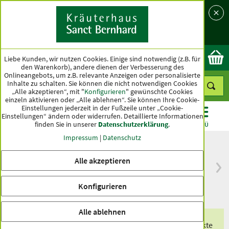
Sprache
Land
Ok
Liebe Kunden, wir nutzen Cookies. Einige sind notwendig (z.B. für
den Warenkorb), andere dienen der Verbesserung des
Onlineangebots, um z.B. relevante Anzeigen oder personalisierte
Inhalte zu schalten. Sie können die nicht notwendigen Cookies
„Alle akzeptieren“, mit "
Konfigurieren
" gewünschte Cookies
einzeln aktivieren oder „Alle ablehnen“. Sie können Ihre Cookie-
Einstellungen jederzeit in der Fußzeile unter „Cookie-
Einstellungen“ ändern oder widerrufen.
Detaillierte Informationen
finden Sie in unserer
Datenschutzerklärung
.
KATEGORIEN
ANGEBOTE
TOPSELLER
MENÜ
Impressum
|
Datenschutz
Alle akzeptieren
versandkostenfrei
Spitzenqualität seit
ab 50 €
über hundert Jahren
Konfigurieren
innerhalb Deutschlands
Alle ablehnen
Erhalten Sie eines unserer exklusiven Produkte