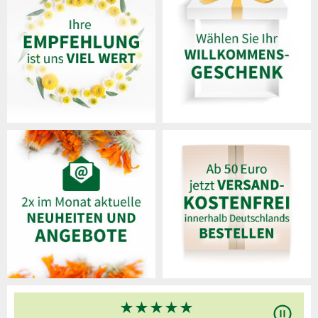
★
★
★
★
★