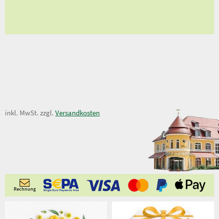
ungen
12,95 €
inkl. MwSt. zzgl.
Versandkosten
Rechnung